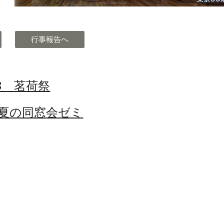
行事報告へ
-28 茗荷祭
0 夏の同窓会ゼミ