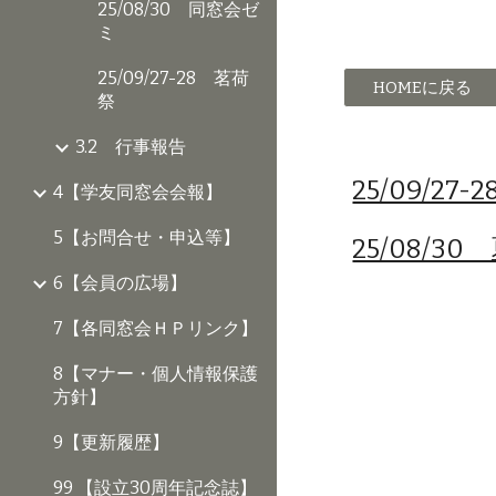
25/08/30 同窓会ゼ
ミ
25/09/27-28 茗荷
HOMEに戻る
祭
3.2 行事報告
25/09/27
4【学友同窓会会報】
5【お問合せ・申込等】
25/08/3
6【会員の広場】
7【各同窓会ＨＰリンク】
8【マナー・個人情報保護
方針】
9【更新履歴】
99 【設立30周年記念誌】