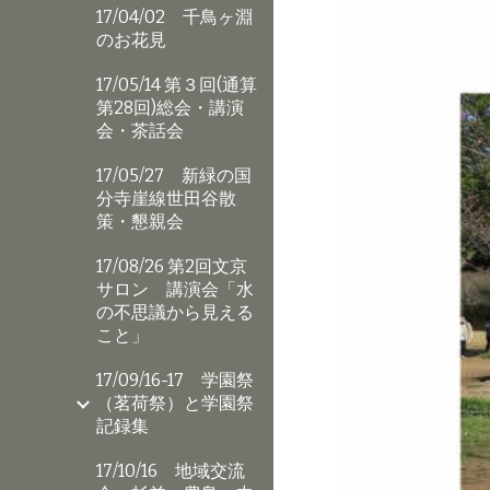
17/04/02 千鳥ヶ淵
のお花見
17/05/14 第３回(通算
第28回)総会・講演
会・茶話会
17/05/27 新緑の国
分寺崖線世田谷散
策・懇親会
17/08/26 第2回文京
サロン 講演会「水
の不思議から見える
こと」
17/09/16-17 学園祭
（茗荷祭）と学園祭
記録集
17/10/16 地域交流