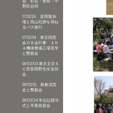
会 杉並・豊島・中
野区合同
17/11/26 富岡製糸
場と高山社跡を尋ね
るバス旅行
17/12/14 東京同窓
会ＯＢ会行事 ＡＮ
Ａ機体整備工場見学
と懇親会
18/02/03 東京文京Ｓ
Ｃ所長岡野先生送別
会
18/02/11 新春演芸
会と懇親会
18/03/24 学位記授与
式と卒業祝賀会