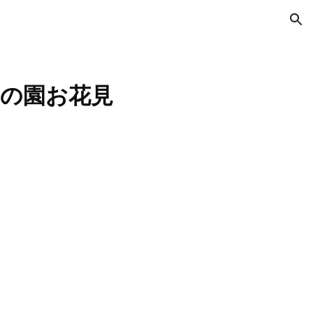
ion
てもの園お花見