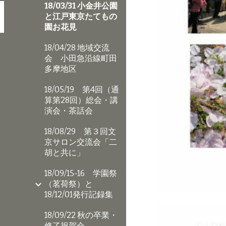
18/03/31 小金井公園
と江戸東京たてもの
園お花見
18/04/28 地域交流
会 小田急沿線町田
多摩地区
18/05/19 第4回（通
算第28回）総会・講
演会・茶話会
18/08/29 第３回文
京サロン交流会「二
胡と共に」
18/09/15-16 学園祭
（茗荷祭）と
18/12/01発行記録集
18/09/22 秋の卒業・
修了祝賀会