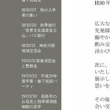
18/10/07 秋の入学
者の集い
18/10/20 秋季旅行
「世界文化遺産富士
山」バス旅行
18/10/21 神奈川県
地域交流会
19/02/11 新春演芸会
と懇親会
19/03/23 平成30年
度卒業・修了祝賀パ
ーティ
19/03/30 高島平の
お花見と熱帯環境植
物館の見学