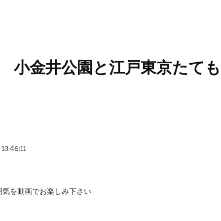
ip to main content
Skip to navigat
/31   小金井公園と江戸東京た
13:46:11
囲気を動画でお楽しみ下さい