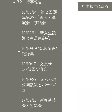
3.2 行事報告
行事報告に戻る
16/05/14 第２回(通
算第27回)総会・講
演会・茶話会
16/06/11 新入生歓
迎会皇居東御苑
16/10/09-10 茗荷祭と
記録集
16/10/17 文京サロ
ン第1回交流会
16/10/29 昭和記念
公園散策とバーベキ
ュー
17/02/11 新春演芸
会と懇親会