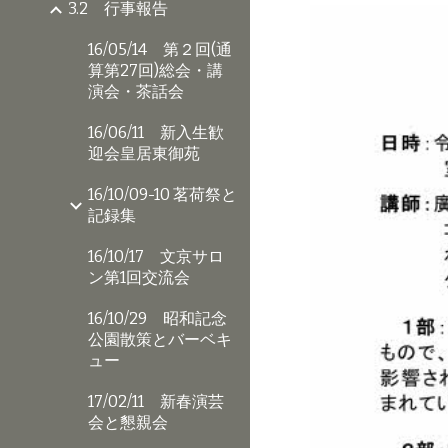
3.2 行事報告
16/05/14 第２回(通
算第27回)総会・講
演会・茶話会
16/06/11 新入生歓
迎会皇居東御苑
16/10/09-10 茗荷祭と
記録集
16/10/17 文京サロ
ン第1回交流会
16/10/29 昭和記念
公園散策とバーベキ
ュー
17/02/11 新春演芸
会と懇親会