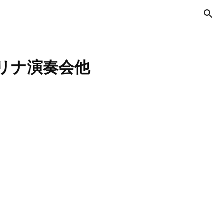
ion
コカリナ演奏会他