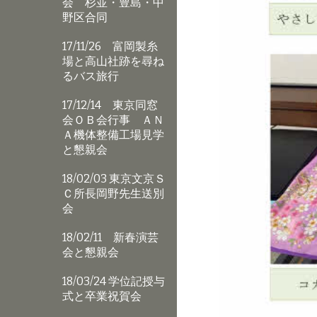
会 杉並・豊島・中
野区合同
17/11/26 富岡製糸
場と高山社跡を尋ね
るバス旅行
17/12/14 東京同窓
会ＯＢ会行事 ＡＮ
Ａ機体整備工場見学
と懇親会
18/02/03 東京文京Ｓ
Ｃ所長岡野先生送別
会
18/02/11 新春演芸
会と懇親会
18/03/24 学位記授与
式と卒業祝賀会