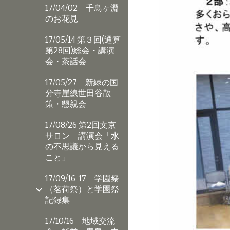
17/04/02 千鳥ヶ淵
のお花見
17/05/14 第３回(通算
第28回)総会・講演
会・茶話会
17/05/27 新緑の国
分寺崖線世田谷散
策・懇親会
17/08/26 第2回文京
サロン 講演会「水
の不思議から見える
こと」
17/09/16-17 学園祭
（茗荷祭）と学園祭
記録集
17/10/16 地域交流